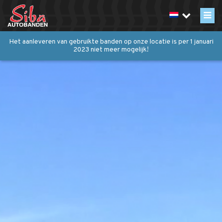
Het aanleveren van gebruikte banden op onze locatie is per 1 januari
2023 niet meer mogelijk!
Inzameling
Over inzamelen
Containerlediging inplannen
Export
Recycling
Werkwijze
Over Siba
Historie
Certificaten / vergunningen