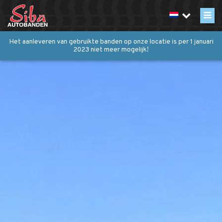
Het aanleveren van gebruikte banden op onze locatie is per 1 januari
2023 niet meer mogelijk!
Inzameling
Over inzamelen
Containerlediging inplannen
Export
Recycling
Werkwijze
Over Siba
Historie
Certificaten / vergunningen