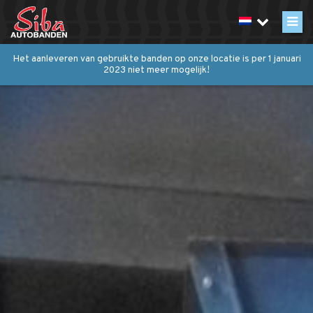
Het aanleveren van gebruikte banden op onze locatie is per 1 januari
2023 niet meer mogelijk!
Inzameling
Over inzamelen
Containerlediging inplannen
Export
Recycling
Werkwijze
Over Siba
Historie
Certificaten / vergunningen