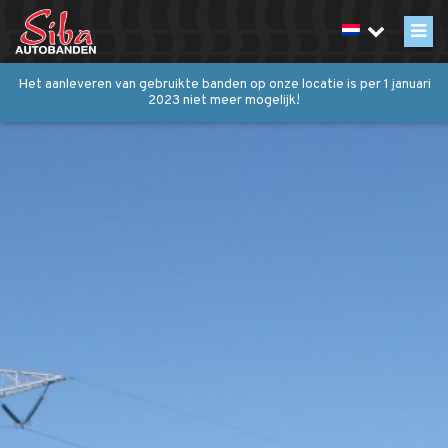
Het aanleveren van gebruikte banden op onze locatie is per 1 januari
2023 niet meer mogelijk!
Inzameling
Over inzamelen
Containerlediging inplannen
Export
Recycling
Werkwijze
Over Siba
Historie
Certificaten / vergunningen