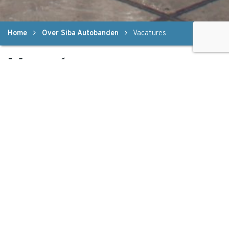
Home
Over Siba Autobanden
Vacatures
Vacatures
Administratief
medewerk(st)er
Bekijk deze vacature