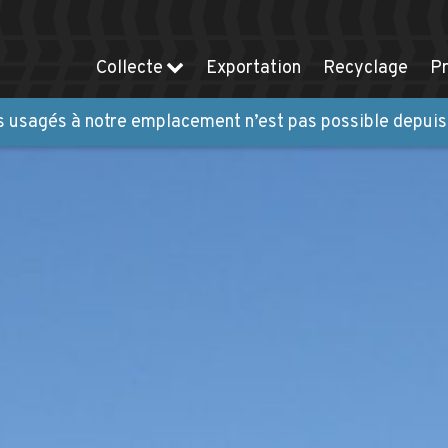
Collecte
Exportation
Recyclage
P
 usagés à notre emplacement n’est pas possible depuis 