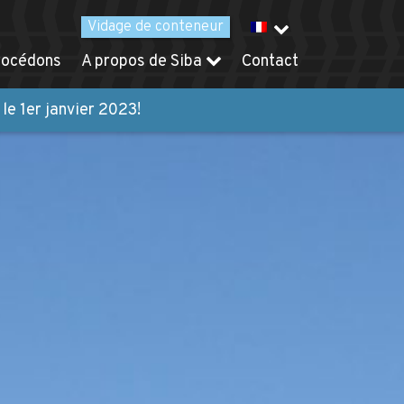
Vidage
de conteneur
rocédons
A propos de Siba
Contact
le 1er janvier 2023!